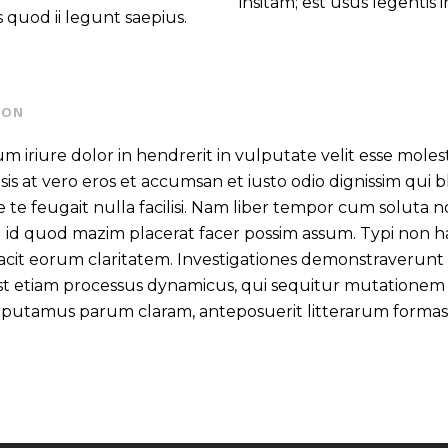
insitam; est usus legentis i
 quod ii legunt saepius.
TON
m iriure dolor in hendrerit in vulputate velit esse moles
lisis at vero eros et accumsan et iusto odio dignissim qui
 te feugait nulla facilisi. Nam liber tempor cum soluta n
id quod mazim placerat facer possim assum. Typi non ha
i facit eorum claritatem. Investigationes demonstraverunt
s est etiam processus dynamicus, qui sequitur mutation
 putamus parum claram, anteposuerit litterarum formas