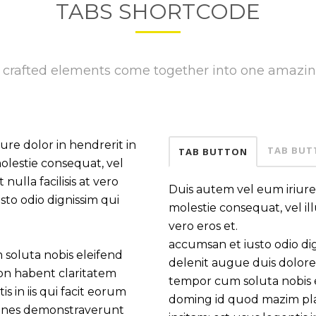
TABS SHORTCODE
y crafted elements come together into one amazin
ure dolor in hendrerit in
TAB BUT
TAB BUTTON
molestie consequat, vel
nulla facilisis at vero
Duis autem vel eum iriure 
sto odio dignissim qui
molestie consequat, vel ill
vero eros et.
accumsan et iusto odio dig
soluta nobis eleifend
delenit augue duis dolore t
on habent claritatem
tempor cum soluta nobis e
is in iis qui facit eorum
doming id quod mazim plac
tiones demonstraverunt