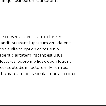
n iis qui facit eorum claritatem. .
tie consequat, vel illum dolore eu
 blandit praesent luptatum zzril delenit
obis eleifend option congue nihil
bent claritatem insitam; est usus
 lectores legere me lius quod ii legunt
em consuetudium lectorum. Mirum est
 humanitatis per seacula quarta decima