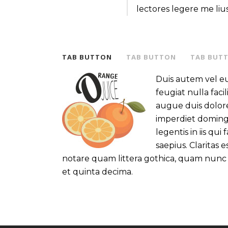
lectores legere me lius
TAB BUTTON
TAB BUTTON
TAB BUT
Duis autem vel eu
feugiat nulla faci
augue duis dolore
imperdiet doming 
legentis in iis qu
saepius. Clarita
notare quam littera gothica, quam nunc
et quinta decima.