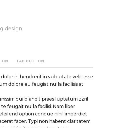
g design.
TON
TAB BUTTON
dolor in hendrerit in vulputate velit esse
um dolore eu feugiat nulla facilisis at
nissim qui blandit praes luptatum zzril
e feugait nulla facilisi. Nam liber
leifend option congue nihil imperdiet
erat facer. Typi non habent claritatem