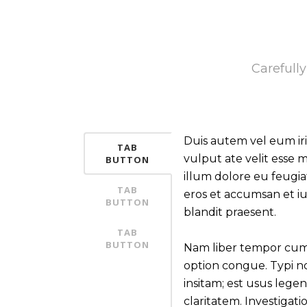
Carefull
Duis autem vel eum iri
TAB
vulput ate velit esse 
BUTTON
illum dolore eu feugiat 
TAB
eros et accumsan et iu
BUTTON
blandit praesent.
TAB
BUTTON
Nam liber tempor cum 
option congue. Typi n
insitam; est usus legent
claritatem. Investiga